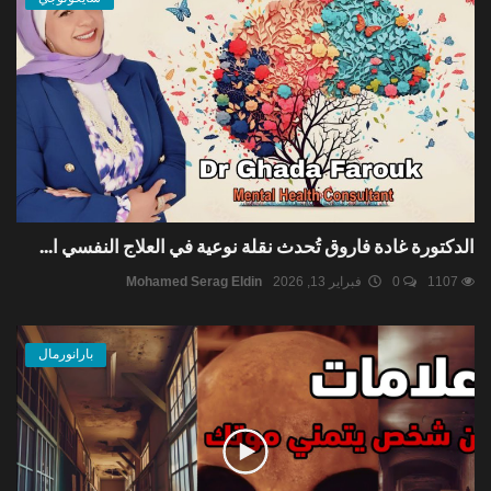
الدكتورة غادة فاروق تُحدث نقلة نوعية في العلاج النفسي ا...
1107
0
فبراير 13, 2026
Mohamed Serag Eldin
بارانورمال