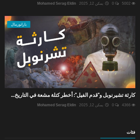
5002
0
يمكن 12, 2025
Mohamed Serag Eldin
بارانورمال
كارثة تشيرنوبل و"قدم الفيل": أخطر كتلة مشعة في التاريخ...
4366
0
يمكن 12, 2025
Mohamed Serag Eldin
فئات