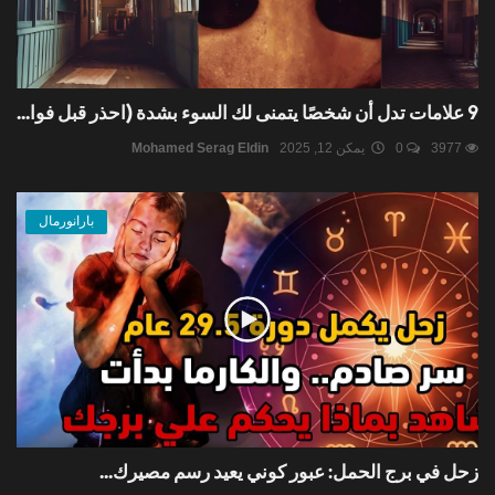
9 علامات تدل أن شخصًا يتمنى لك السوء بشدة (احذر قبل فوا...
3977
0
يمكن 12, 2025
Mohamed Serag Eldin
بارانورمال
زحل في برج الحمل: عبور كوني يعيد رسم مصيرك...