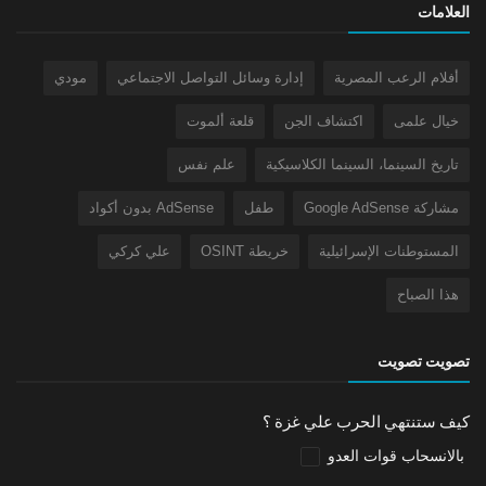
العلامات
أفلام الرعب المصرية
إدارة وسائل التواصل الاجتماعي
مودي
خيال علمى
اكتشاف الجن
قلعة ألموت
تاريخ السينما، السينما الكلاسيكية
علم نفس
مشاركة Google AdSense
طفل
AdSense بدون أكواد
المستوطنات الإسرائيلية
خريطة OSINT
علي كركي
هذا الصباح
تصويت تصويت
كيف ستنتهي الحرب علي غزة ؟
بالانسحاب قوات العدو