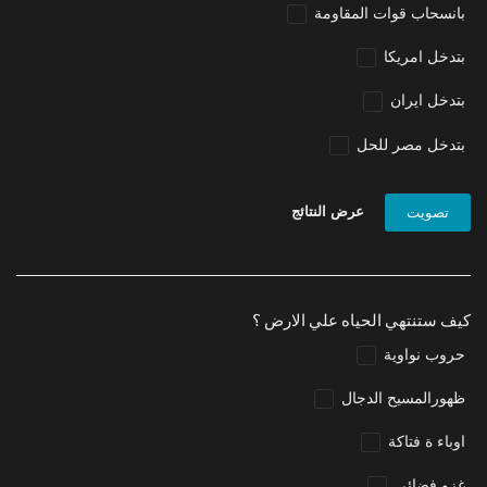
بانسحاب قوات المقاومة
بتدخل امريكا
بتدخل ايران
بتدخل مصر للحل
عرض النتائج
تصويت
كيف ستنتهي الحياه علي الارض ؟
حروب نواوية
ظهورالمسيح الدجال
اوباء ة فتاكة
غزو فضائي