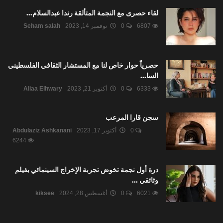
لقاء حصرى مع النجمة المتألقة رندا عبدالسلام...
6807
0
نوفمبر 14, 2023
Seham salah
حصرياً حوار خاص لنا مع المستشار الثقافي الفلسطيني
السا...
6333
0
أكتوبر 21, 2023
Aliaa Elhwary
سجن قارا المرعب
0
أكتوبر 17, 2023
Abdulaziz Ashkanani
6244
درة أول نجمة تخوض تجربة الإخراج السينمائي بفيلم
وثائقي ...
6021
0
أغسطس 28, 2024
kiksee