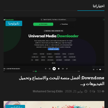
اختياراتنا
تكنولوجيا
Downdone: أفضل منصة للبحث والاستماع وتحميل
الفيديوهات و...
53
0
يوليو 21, 2026
Mohamed Serag Eldin
سايكولوجي