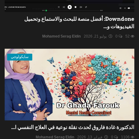
Downdone: أفضل منصة للبحث والاستماع وتحميل
الفيديوهات و...
52
0
يوليو 21, 2026
Mohamed Serag Eldin
سايكولوجي
الدكتورة غادة فاروق تُحدث نقلة نوعية في العلاج النفسي ا...
1106
0
فبراير 13, 2026
Mohamed Serag Eldin