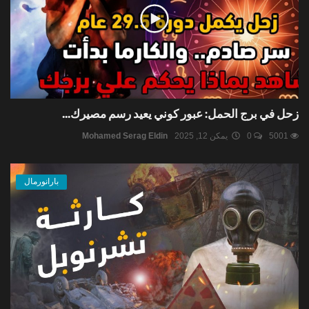
زحل في برج الحمل: عبور كوني يعيد رسم مصيرك...
5001
0
يمكن 12, 2025
Mohamed Serag Eldin
بارانورمال