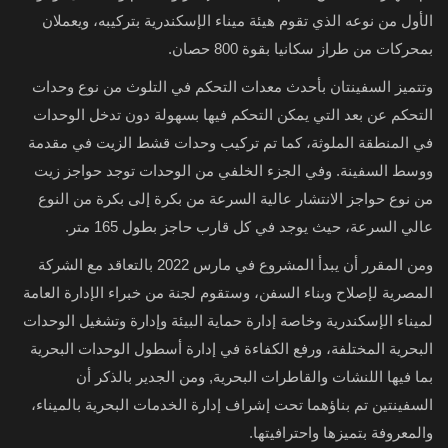
الأول من نوعه الذي تقوم هيئة ميناء الإسكندرية بتركيبه، ويعملان
بمحركات من طراز سكانيا بقوة 800 حصان.
وتتميز السفينتان بأحدث معدات التحكم في التلوث من نوع وحدات
التحكم عن بعد التي يمكن التحكم فيها بسهولة دون تدخل الوحدات
في المنطقة الملوثة، كما تم تركيب وحدات قشط الزيت في مقدمة
ووسط السفينة. وفي الجزء الخلفي من الوحدات توجد حواجز زيت
من نوع حواجز الانتشار عالية السرعة من بكرة إلى بكرة من النوع
عالي السرعة، حيث يوجد في كل قارب حاجز بطول 165 متر.
ومن المقرر أن يبدأ المشروع في مارس 2022 بالتعاقد مع الشركة
المصرية لإصلاح وبناء السفن، وستقوم لجنة من خبراء الإدارة العامة
لميناء الإسكندرية وخاصة إدارة حماية البيئة وإدارة وتشغيل الوحدات
البحرية المختلفة، ورفع الكفاءة في إدارة أسطول الوحدات البحرية
بما فيها اللنشات والقاطرات البحرية, ومن الجدير بالذكر أن
السفينتين تم بناؤهما تحت إشراف إدارة الخدمات البحرية بالميناء،
والمعروفة بتميزها واحترافيتها.