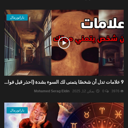
بارانورمال
9 علامات تدل أن شخصًا يتمنى لك السوء بشدة (احذر قبل فوا...
3976
0
يمكن 12, 2025
Mohamed Serag Eldin
بارانورمال