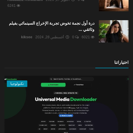
6241
درة أول نجمة تخوض تجربة الإخراج السينمائي بفيلم
وثائقي ...
6021
0
أغسطس 28, 2024
kiksee
اختياراتنا
تكنولوجيا