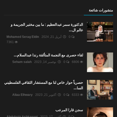
منشورات شائعة
الدكتورة سمر عبدالعظيم : ما بين مختبر الجريمة و
عالم ال...
0
أبريل 21, 2024
Mohamed Serag Eldin
7361
لقاء حصرى مع النجمة المتألقة رندا عبدالسلام...
6806
0
نوفمبر 14, 2023
Seham salah
حصرياً حوار خاص لنا مع المستشار الثقافي الفلسطيني
السا...
6333
0
أكتوبر 21, 2023
Aliaa Elhwary
سجن قارا المرعب
0
أكتوبر 17, 2023
Abdulaziz Ashkanani