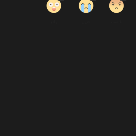
غاضب
حزين
رائع