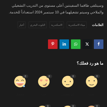
وسيتلقى طاقما السفينتين أعلى مستوى من التدريب التشغيلي
والملاحي وسيتم تشغيلهما في 10 سبتمبر 2024 استعداداً للخدمة.
العلامات
ميناء الاسكندرية
الاسكندرية
التلوث البحري
أخبار
ما هو رد فعلك؟
0
0
0
0
يحب
لم يعجبنى
حب
مضحك
0
0
0