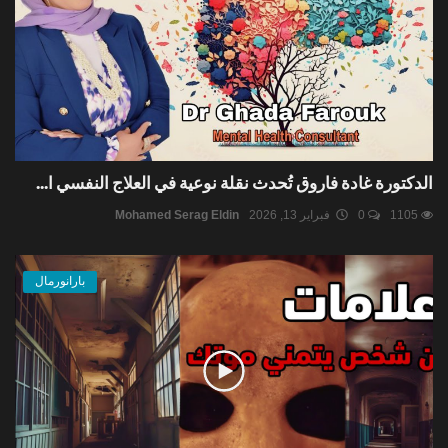
الدكتورة غادة فاروق تُحدث نقلة نوعية في العلاج النفسي ا...
1105
0
فبراير 13, 2026
Mohamed Serag Eldin
بارانورمال