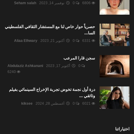
6806
0
نوفمبر 14, 2023
Seham salah
حصرياً حوار خاص لنا مع المستشار الثقافي الفلسطيني
السا...
6331
0
أكتوبر 21, 2023
Aliaa Elhwary
سجن قارا المرعب
0
أكتوبر 17, 2023
Abdulaziz Ashkanani
6240
درة أول نجمة تخوض تجربة الإخراج السينمائي بفيلم
وثائقي ...
6021
0
أغسطس 28, 2024
kiksee
اختياراتنا