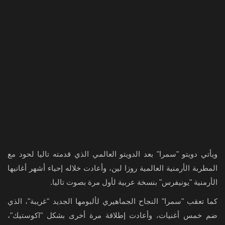
ويأتي دويتو "سمرا" بعد الدويتو العالمي الذي قدمته تاليا لحود مع
المطربة الأرمنية العالمية روزا لين، وأعادت خلاله إحياء أشهر أغانيها
الأرمنية "يونيفرس" بنسخة عربية لأول مرة بصوت تاليا.
كما تعقب "سمرا" النجاح الجماهيري لألبومها الجديد "غريبة"، الذي
ضم خمس أغنيات، وأعادت إطلاقة مرة أخرى بشكل "اكوستيك"،