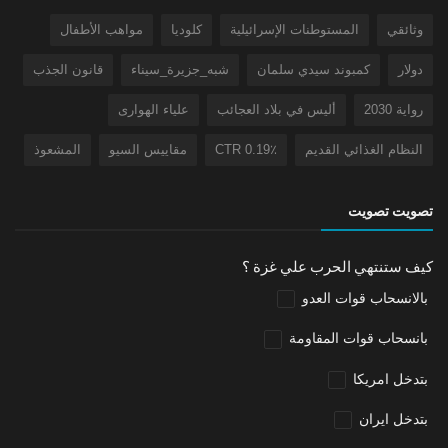
وثائقي
المستوطنات الإسرائيلية
كلوديا
مواهب الأطفال
دولار
كمبوند سيدي سلمان
شبه_جزيرة_سيناء
قانون الجذب
رواية 2030
أليس في بلاد العجائب
علياء الهوارى
النظام الغذائي القديم
CTR 0.19٪
مقاييس السيو
المشعوذ
تصويت تصويت
كيف ستنتهي الحرب علي غزة ؟
بالانسحاب قوات العدو
بانسحاب قوات المقاومة
بتدخل امريكا
بتدخل ايران