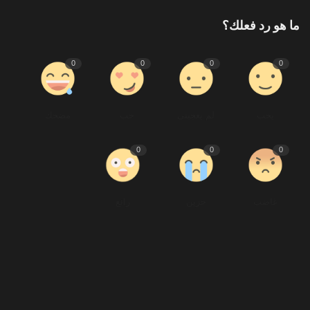
ما هو رد فعلك؟
0
0
0
0
يحب
لم يعجبنى
حب
مضحك
0
0
0
غاضب
حزين
رائع