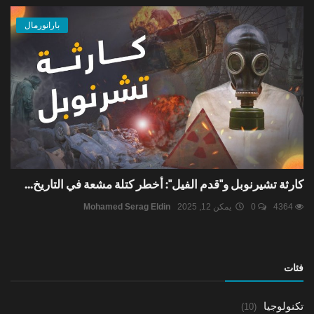
بارانورمال
كارثة تشيرنوبل و"قدم الفيل": أخطر كتلة مشعة في التاريخ...
4364
0
يمكن 12, 2025
Mohamed Serag Eldin
فئات
تكنولوجيا
(10)