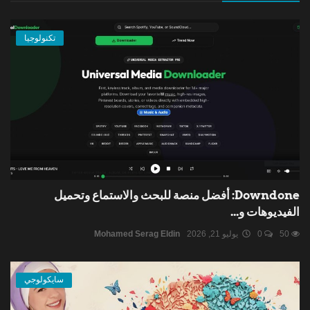
تكنولوجيا
Downdone: أفضل منصة للبحث والاستماع وتحميل
الفيديوهات و...
50
0
يوليو 21, 2026
Mohamed Serag Eldin
سايكولوجي