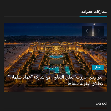
مشاركات عشوائية
أخبار
البواردي جروب" تعلن التعاون مع شركة "عماد سلمان"
لإطلاق أيقونة سفاجا ا...
العلامات