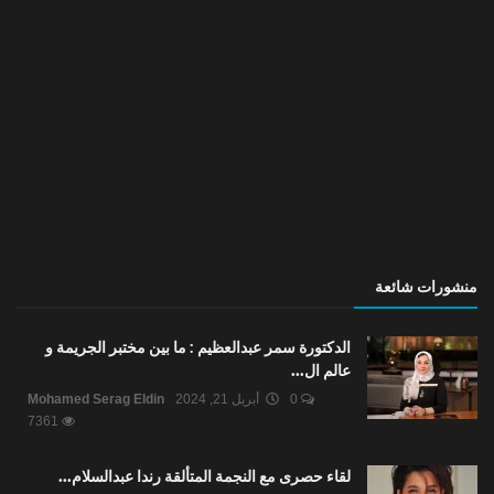
منشورات شائعة
الدكتورة سمر عبدالعظيم : ما بين مختبر الجريمة و
عالم ال...
0
أبريل 21, 2024
Mohamed Serag Eldin
7361
لقاء حصرى مع النجمة المتألقة رندا عبدالسلام...