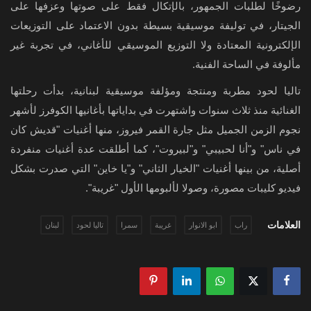
رضوخًا لطلبات الجمهور، بالإتكال فقط على صوتها وعزفها على
الجيتار، في توليفة موسيقية بسيطة بدون الاعتماد على التوزيعات
الإلكترونية المعتادة ولا التوزيع الموسيقي للأغاني، في تجربة غير
مألوفة في الساحة الفنية.
تاليا لحود مطربة ومنتجة ومؤلفة موسيقية لبنانية، بدأت رحلتها
الغنائية منذ ثلاث سنوات واشتهرت في بداياتها بأغانيها الكوفرز لأشهر
نجوم الزمن الجميل مثل جارة القمر فيروز، منها أغنيات "قديش كان
في ناس" و"أنا لحبيبي" و"لبيروت"، كما أطلقت عدة أغنيات منفردة
أصلية، من بينها أغنيات "الخيار الثاني" و"يا خاين" التي صدرت بشكل
فيديو كليبات مصورة، وصولا لألبومها الأول "غريبة".
العلامات
راب
ابو الانوار
غريبة
سمرا
تاليا لحود
لبنان