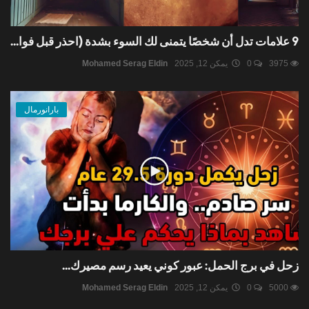
9 علامات تدل أن شخصًا يتمنى لك السوء بشدة (احذر قبل فوا...
3975
0
يمكن 12, 2025
Mohamed Serag Eldin
بارانورمال
زحل في برج الحمل: عبور كوني يعيد رسم مصيرك...
5000
0
يمكن 12, 2025
Mohamed Serag Eldin