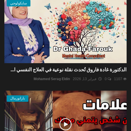
سايكولوجي
الدكتورة غادة فاروق تُحدث نقلة نوعية في العلاج النفسي ا...
1107
0
فبراير 13, 2026
Mohamed Serag Eldin
بارانورمال