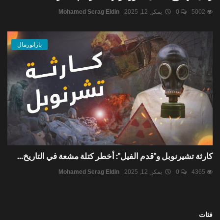
5002
0
يمكن 12, 2025
Mohamed Serag Eldin
بارانورمال
كارثة تشيرنوبل و"قدم الفيل": أخطر كتلة مشعة في التاريخ...
4365
0
يمكن 12, 2025
Mohamed Serag Eldin
فئات