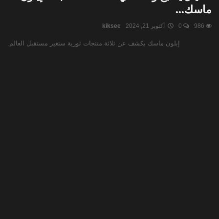
ماسك...
986
0
أكتوبر 21, 2024
kiksee
إيلون ماسك يكشف عن ثلاثة منتجات ثورية ستغير مستقبل العالم.