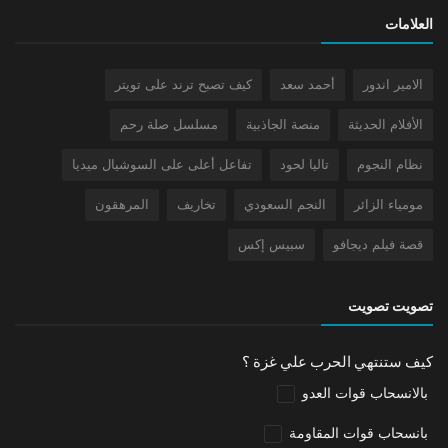
العلامات
الامير اندور
أحمد سعد
كيف تصبح ترند على تويتر
الأفلام الحديثة
منصة الجاذبية
مسلسل صلة رحم
نظام النجوم
تاليا لحود
تفاعل أعلى على السوشيال ميديا
مومياء الزائر
النجم السعودي
تخاريف
المرهقون
قصة فيلم ديجافو
سبيس إكس
تصويت تصويت
كيف ستنتهي الحرب علي غزة ؟
بالانسحاب قوات العدو
بانسحاب قوات المقاومة