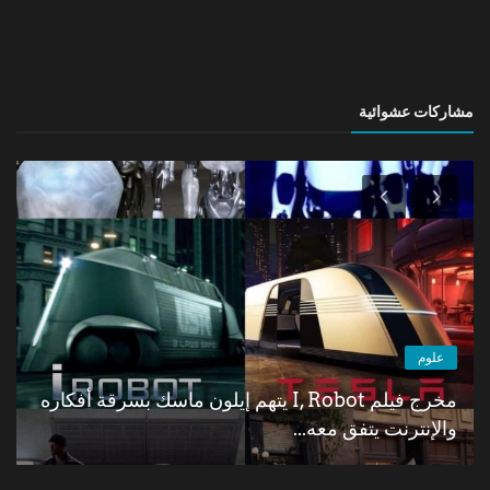
مشاركات عشوائية
علوم
مخرج فيلم I, Robot يتهم إيلون ماسك بسرقة أفكاره
والإنترنت يتفق معه...