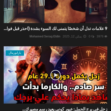
9 علامات تدل أن شخصًا يتمنى لك السوء بشدة (احذر قبل فوا...
3976
0
يمكن 12, 2025
Mohamed Serag Eldin
بارانورمال
زحل في برج الحمل: عبور كوني يعيد رسم مصيرك...