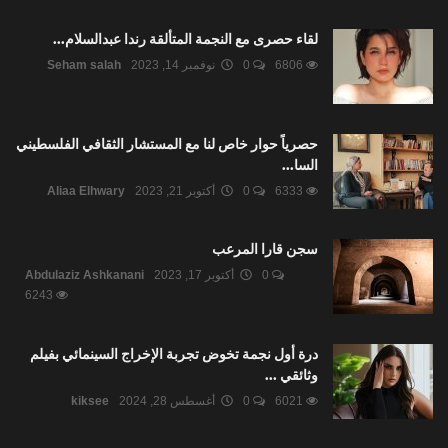
لقاء حصرى مع النجمة المتألقة رندا عبدالسلام...
6806
0
نوفمبر 14, 2023
Seham salah
حصرياً حوار خاص لنا مع المستشار الثقافي الفلسطيني
السا...
6333
0
أكتوبر 21, 2023
Aliaa Elhwary
سجن قارا المرعب
0
أكتوبر 17, 2023
Abdulaziz Ashkanani
6243
درة أول نجمة تخوض تجربة الإخراج السينمائي بفيلم
وثائقي ...
6021
0
أغسطس 28, 2024
kiksee