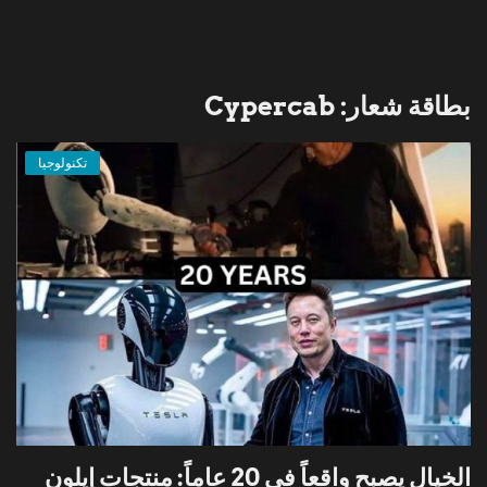
بطاقة شعار: Cypercab
تكنولوجيا
الخيال يصبح واقعاً في 20 عاماً: منتجات إيلون