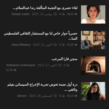
لقاء حصرى مع النجمة المتألقة رندا عبدالسلام...
6804
0
نوفمبر 14, 2023
Seham salah
حصرياً حوار خاص لنا مع المستشار الثقافي الفلسطيني
السا...
6328
0
أكتوبر 21, 2023
Aliaa Elhwary
سجن قارا المرعب
0
أكتوبر 17, 2023
Abdulaziz Ashkanani
6236
درة أول نجمة تخوض تجربة الإخراج السينمائي بفيلم
وثائقي ...
6019
0
أغسطس 28, 2024
kiksee