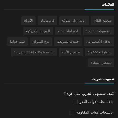
العلامات
ملحمة گلگام
زيادة زوار الموقع
كريزماتيك
الأبراج
التحسينات الصحية
اختراعات تسلا
السينما الأمريكية
الذكاء الأصطناعى
حملات تسويقية
برج الميزان
فيلم جولدا
إشعارات Kiksee
تحسين الأداء
إضافة شبكات إعلانات مربحة
مشفي الشفاء
تصويت تصويت
كيف ستنتهي الحرب علي غزة ؟
بالانسحاب قوات العدو
بانسحاب قوات المقاومة