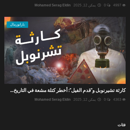
4997
0
يمكن 12, 2025
Mohamed Serag Eldin
بارانورمال
كارثة تشيرنوبل و"قدم الفيل": أخطر كتلة مشعة في التاريخ...
4363
0
يمكن 12, 2025
Mohamed Serag Eldin
فئات