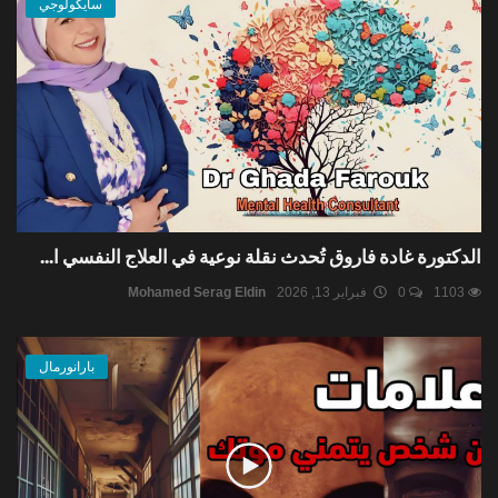
سايكولوجي
الدكتورة غادة فاروق تُحدث نقلة نوعية في العلاج النفسي ا...
1103
0
فبراير 13, 2026
Mohamed Serag Eldin
بارانورمال