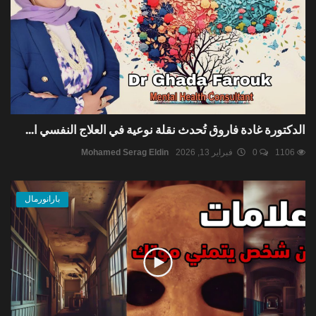
الدكتورة غادة فاروق تُحدث نقلة نوعية في العلاج النفسي ا...
1106
0
فبراير 13, 2026
Mohamed Serag Eldin
بارانورمال