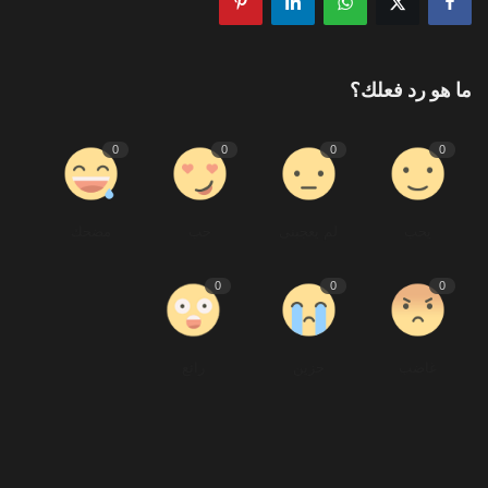
ما هو رد فعلك؟
0
0
0
0
يحب
لم يعجبنى
حب
مضحك
0
0
0
غاضب
حزين
رائع