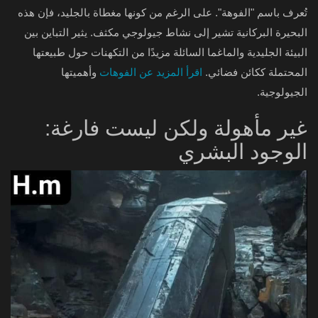
تُعرف باسم "الفوهة". على الرغم من كونها مغطاة بالجليد، فإن هذه
البحيرة البركانية تشير إلى نشاط جيولوجي مكثف. يثير التباين بين
البيئة الجليدية والماغما السائلة مزيدًا من التكهنات حول طبيعتها
المحتملة ككائن فضائي.
اقرأ المزيد عن الفوهات
وأهميتها
الجيولوجية.
غير مأهولة ولكن ليست فارغة:
الوجود البشري