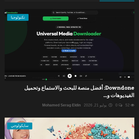
تكنولوجيا
Downdone: أفضل منصة للبحث والاستماع وتحميل
الفيديوهات و...
52
0
يوليو 21, 2026
Mohamed Serag Eldin
سايكولوجي