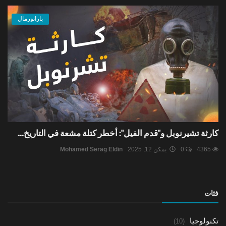
بارانورمال
كارثة تشيرنوبل و"قدم الفيل": أخطر كتلة مشعة في التاريخ...
4365
0
يمكن 12, 2025
Mohamed Serag Eldin
فئات
تكنولوجيا
(10)