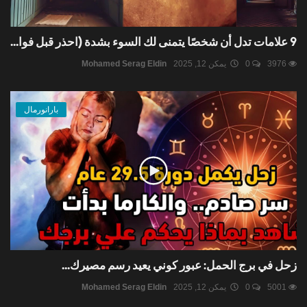
9 علامات تدل أن شخصًا يتمنى لك السوء بشدة (احذر قبل فوا...
3976
0
يمكن 12, 2025
Mohamed Serag Eldin
بارانورمال
زحل في برج الحمل: عبور كوني يعيد رسم مصيرك...
5001
0
يمكن 12, 2025
Mohamed Serag Eldin