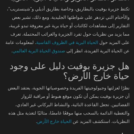
تكتظ جزيرة بوفيت بالبطاريق، وخاصة بطاريق أديلي و"شينستريب"،
والأختام التي تزدهر على شواطئها الجليدية. ومع ذلك، تشير بعض
التقارير إلى مشاهدات لكائنات أو حياة برية غير معروفة تبدو غريبة،
مما يزيد من نظريات حول تفرد الجزيرة والغرائب المحتملة. تعرف
على المزيد حول
الحياة البرية في الظروف القاسية
. لمعلومات عامة
عن الحياة البرية الفريدة، انظر إلى
صندوق الحياة البرية العالمي
.
هل جزيرة بوفيت دليل على وجود
حياة خارج الأرض؟
نظرًا لعزلتها وجيولوجيتها الفريدة وخصوصياتها الجوية، يعتقد البعض
أن جزيرة بوفيت يمكن أن تكون موقع هبوط أو مراقبة للزوار
الفضائيين. تجعل القاعدة النائية، والنشاط البركاني غير العادي،
والتغطية الدائمة بالسحب منها موقعًا غامضًا، مثاليًا لتغذية مثل هذه
النظريات. استكشف المزيد عن
الحياة خارج الأرض
.