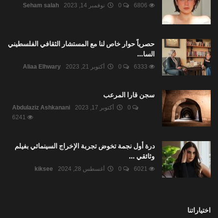
6806
0
نوفمبر 14, 2023
Seham salah
حصرياً حوار خاص لنا مع المستشار الثقافي الفلسطيني
السا...
6333
0
أكتوبر 21, 2023
Aliaa Elhwary
سجن قارا المرعب
0
أكتوبر 17, 2023
Abdulaziz Ashkanani
6241
درة أول نجمة تخوض تجربة الإخراج السينمائي بفيلم
وثائقي ...
6021
0
أغسطس 28, 2024
kiksee
اختياراتنا